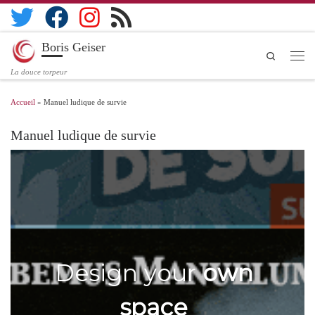
Boris Geiser
Search
La douce torpeur
Accueil
»
Manuel ludique de survie
Manuel ludique de survie
Design your
own
space