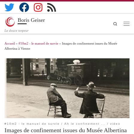
Boris Geiser
Search
La douce torpeur
Accueil
»
#10m2 - le manuel de survie
»
Images de confinement issues du Musée
Albertina à Vienne
#10m2 - le manuel de survie
Ah le confinement ...
video
Images de confinement issues du Musée Albertina